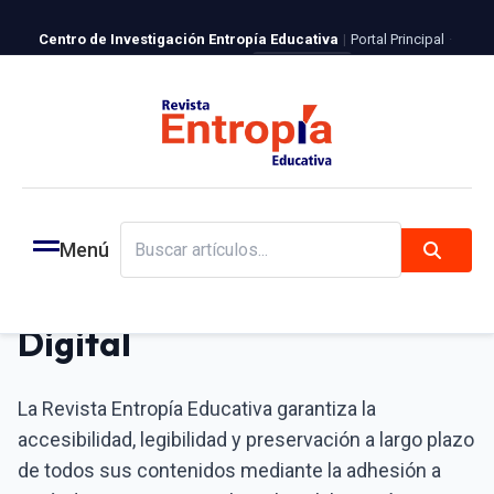
Centro de Investigación Entropía Educativa
|
Portal Principal
·
Revista Entropía
ISSN 2981-4723
|
Español
|
English
Login
Registro
Inicio
Preservación
Menú
Buscar artículos...
Política de Preservación
Digital
La Revista Entropía Educativa garantiza la
accesibilidad, legibilidad y preservación a largo plazo
de todos sus contenidos mediante la adhesión a