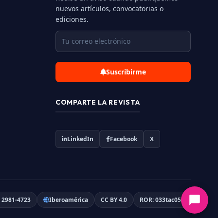
nuevos artículos, convocatorias o
ediciones.
Suscribirme
COMPARTE LA REVISTA
LinkedIn
Facebook
X
 2981-4723
Iberoamérica
CC BY 4.0
ROR: 033tac052