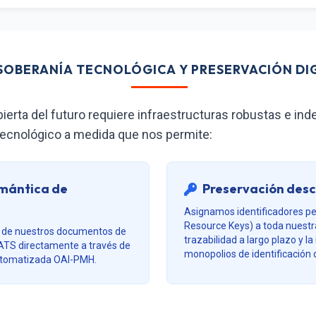
 SOBERANÍA TECNOLÓGICA Y PRESERVACIÓN DI
erta del futuro requiere infraestructuras robustas e ind
tecnológico a medida que nos permite:
emántica de
Preservación desc
Asignamos identificadores pe
Resource Keys) a toda nuestr
a de nuestros documentos de
trazabilidad a largo plazo y l
ATS directamente a través de
monopolios de identificación 
utomatizada OAI-PMH.