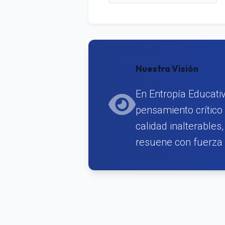
Nuestra Visión
En Entropía Educati
pensamiento crítico
calidad inalterable
resuene con fuerza y