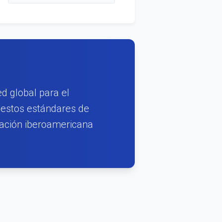
d global para el
 estos estándares de
gación iberoamericana