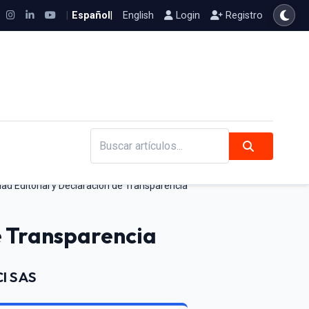
|
Español
|
English
Login
Registro
Buscar artículos...
dad Editorial y Declaración de Transparencia
e Transparencia
CI SAS