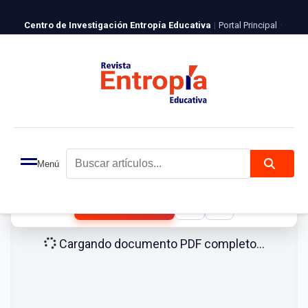
Centro de Investigación Entropía Educativa
|
Portal Principal
·
Revista Entropía
ISSN 2981-4723
|
Español
|
English
Login
Registro
En busca de la dignidad: representaciones sociales y crítica de la desigualdad en el cine colombiano
PDF
Menú
Buscar artículos...
130%
Descargar PDF
Cargando documento PDF completo...