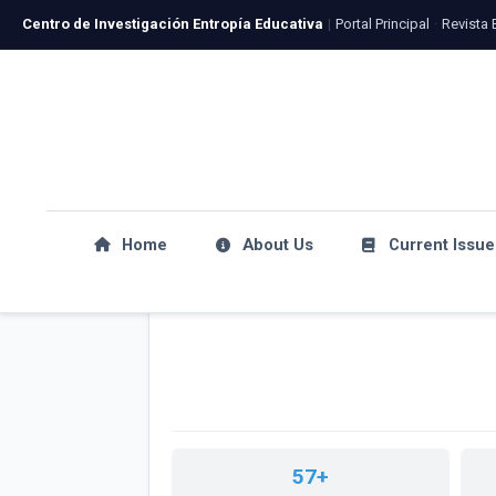
Centro de Investigación Entropía Educativa
|
Portal Principal
·
Revista 
Home
About Us
Current Issue
57+