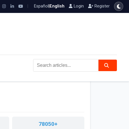
|
Español
|
English
Login
Register
Search articles...
78050+