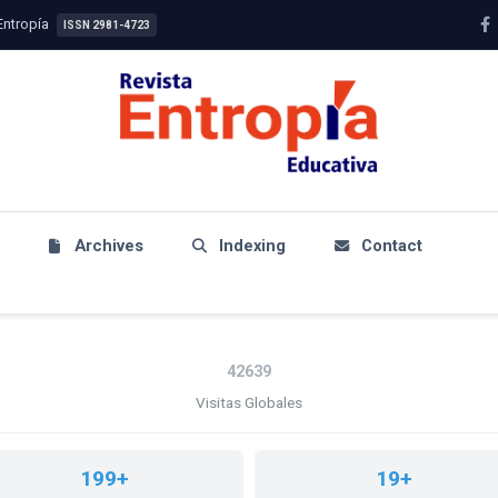
Entropía
ISSN 2981-4723
Archives
Indexing
Contact
ESTADÍSTICAS
42639
Visitas Globales
199+
19+