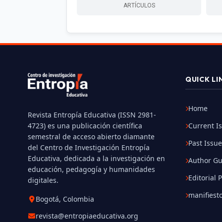
ARTÍCULOS
QUICK LI
Home
Revista Entropía Educativa (ISSN 2981-
4723) es una publicación científica
Current I
semestral de acceso abierto diamante
Past Issu
del Centro de Investigación Entropía
Educativa, dedicada a la investigación en
Author Gu
educación, pedagogía y humanidades
Editorial 
digitales.
manifiesto
Bogotá, Colombia
revista@entropiaeducativa.org