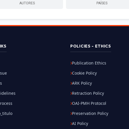
AUTORES
PAÍSES
NKS
POLICIES - ETHICS
Publication Ethics
ssue
Cookie Policy
es
ARK Policy
idelines
Retraction Policy
Process
OAI-PMH Protocol
_titulo
Preservation Policy
AI Policy