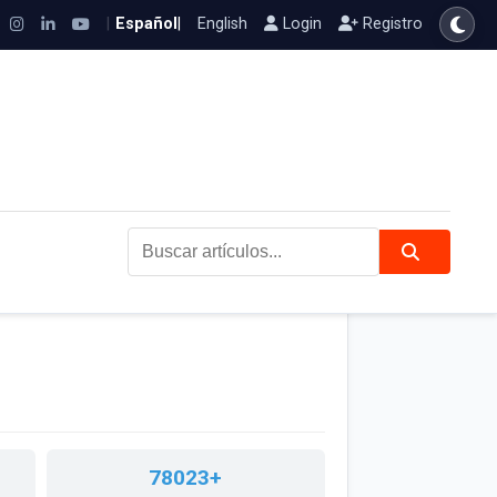
|
Español
|
English
Login
Registro
Buscar artículos...
78023+