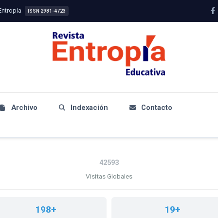
Entropía
ISSN 2981-4723
Archivo
Indexación
Contacto
ESTADÍSTICAS
42593
Visitas Globales
198+
19+