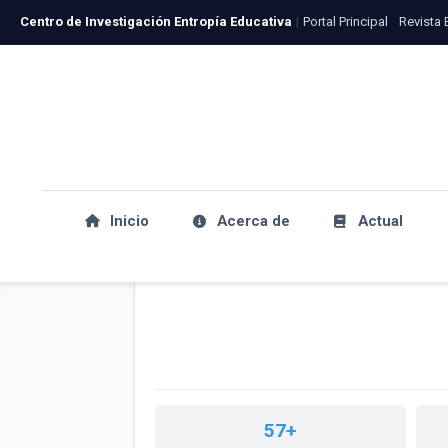
Centro de Investigación Entropía Educativa
|
Portal Principal
·
Revista 
Inicio
Acerca de
Actual
57+