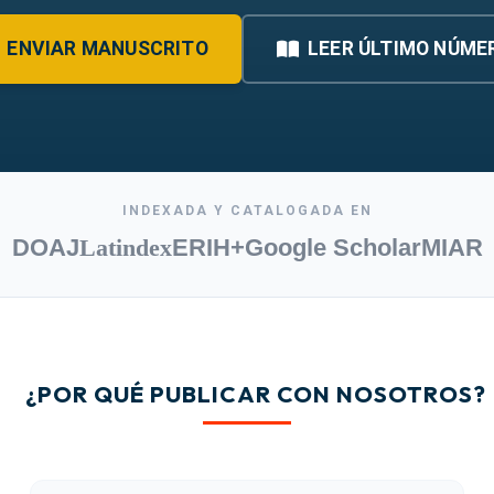
ENVIAR MANUSCRITO
LEER ÚLTIMO NÚME
INDEXADA Y CATALOGADA EN
DOAJ
Latindex
ERIH+
Google Scholar
MIAR
¿POR QUÉ PUBLICAR CON NOSOTROS?