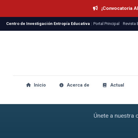
¡Convocatoria Ab
Centro de Investigación Entropía Educativa
|
Portal Principal
·
Revista 
Publica tu
Inicio
Acerca de
Actual
Únete a nuestra 