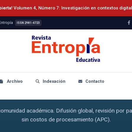
ierta!
Volumen 4, Número 7: Investigación en contextos digita
Entropía
ISSN 2981-4723
Revista Científica Arbitrada
 investigación en una revista
Archivo
Indexación
Contacto
y acceso abierto
comunidad académica. Difusión global, revisión por pa
sin costos de procesamiento (APC).