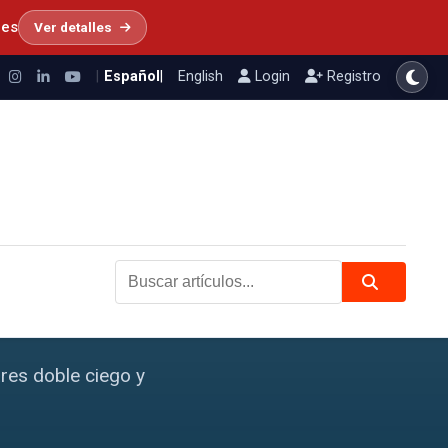
les
Ver detalles
|
Español
|
English
Login
Registro
 de impacto
Buscar artículos...
res doble ciego y