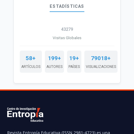
ESTADÍSTICAS
43279
Visitas Globales
58+
199+
19+
79018+
ARTÍCULOS
AUTORES
PAÍSES
VISUALIZACIONES
Revista Entropía Educativa (ISSN 2981-4723) es una