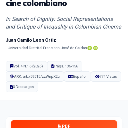
cine colombiano
In Search of Dignity: Social Representations
and Critique of Inequality in Colombian Cinema
Juan Camilo Leon Ortiz
Universidad Distrital Francisco José de Caldas
Vol. 4 N.º 6 (2026)
Págs. 136-156
ARK: ark:/59515/zzWnpX2u
Español
774 Vistas
0 Descargas
PDF