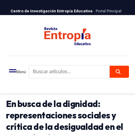
Centro de Investigación Entropía Educativa
|
Portal Principal
·
Revista Entropía
ISSN 2981-4723
|
Español
|
English
Login
Registro
JÓVENES INVESTIGADORES
Menú
Buscar artículos...
Recibido:
11/04/2026
Aceptado:
01/05/2026
Publicado:
01/05/2026
En busca de la dignidad:
representaciones sociales y
crítica de la desigualdad en el