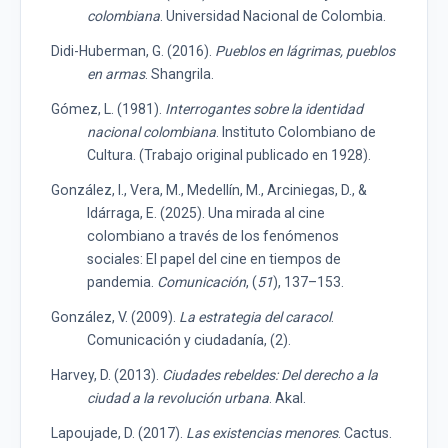
colombiana
. Universidad Nacional de Colombia.
Didi-Huberman, G. (2016).
Pueblos en lágrimas, pueblos
en armas
. Shangrila.
Gómez, L. (1981).
Interrogantes sobre la identidad
nacional colombiana
. Instituto Colombiano de
Cultura. (Trabajo original publicado en 1928).
González, I., Vera, M., Medellín, M., Arciniegas, D., &
Idárraga, E. (2025). Una mirada al cine
colombiano a través de los fenómenos
sociales: El papel del cine en tiempos de
pandemia.
Comunicación
, (
51
), 137–153.
González, V. (2009).
La estrategia del caracol
.
Comunicación y ciudadanía, (2).
Harvey, D. (2013).
Ciudades rebeldes: Del derecho a la
ciudad a la revolución urbana
. Akal.
Lapoujade, D. (2017).
Las existencias menores
. Cactus.