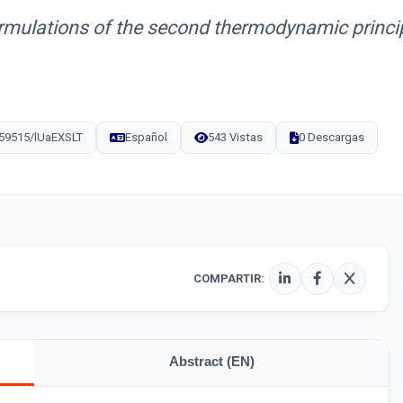
rmulations of the second thermodynamic princip
/59515/lUaEXSLT
Español
543 Vistas
0 Descargas
COMPARTIR:
Abstract (EN)