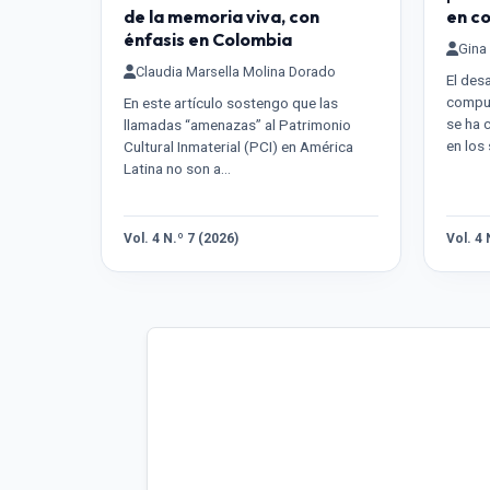
de la memoria viva, con
en c
énfasis en Colombia
Gina
Claudia Marsella Molina Dorado
El des
comput
En este artículo sostengo que las
se ha 
llamadas “amenazas” al Patrimonio
en los
Cultural Inmaterial (PCI) en América
Latina no son a…
Vol. 4 N.º 7 (2026)
Vol. 4 