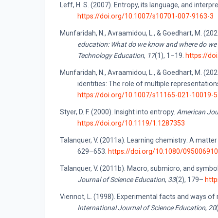
Leff, H. S. (2007). Entropy, its language, and interpr
https://doi.org/10.1007/s10701-007-9163-3
Munfaridah, N., Avraamidou, L., & Goedhart, M. (202
education: What do we know and where do we 
Technology Education
,
17
(1), 1–19.
https://d
Munfaridah, N., Avraamidou, L., & Goedhart, M. (20
identities: The role of multiple representation
https://doi.org/10.1007/s11165-021-10019-5
Styer, D. F. (2000). Insight into entropy.
American Jou
https://doi.org/10.1119/1.1287353
Talanquer, V. (2011a). Learning chemistry: A matte
629–653.
https://doi.org/10.1080/0950069
Talanquer, V. (2011b). Macro, submicro, and symbol
Journal of Science Education
,
33
(2), 179–
htt
Viennot, L. (1998). Experimental facts and ways 
International Journal of Science Education
,
20