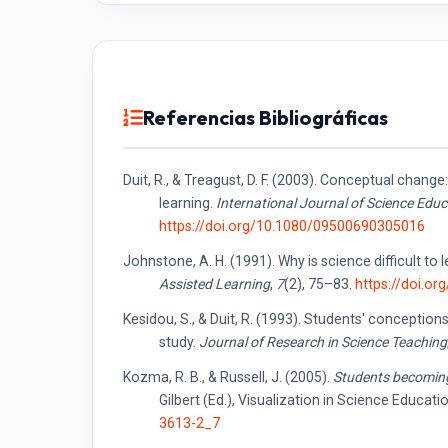
Referencias Bibliográficas
Duit, R., & Treagust, D. F. (2003). Conceptual cha
learning.
International Journal of Science Educ
https://doi.org/10.1080/09500690305016
Johnstone, A. H. (1991). Why is science difficult t
Assisted Learning
,
7
(2), 75–83.
https://doi.or
Kesidou, S., & Duit, R. (1993). Students' concepti
study.
Journal of Research in Science Teaching
Kozma, R. B., & Russell, J. (2005).
Students becoming
Gilbert (Ed.), Visualization in Science Educati
3613-2_7