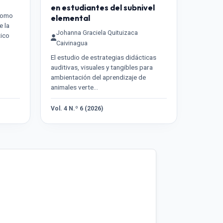
en estudiantes del subnivel
 como
elemental
e la
Johanna Graciela Quituizaca
tico
Caivinagua
El estudio de estrategias didácticas
auditivas, visuales y tangibles para
ambientación del aprendizaje de
animales verte…
Vol. 4 N.º 6 (2026)