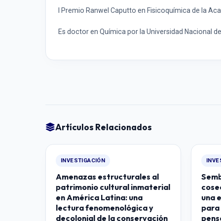
l Premio Ranwel Caputto en Fisicoquímica de la Acad
Es doctor en Química por la Universidad Nacional d
Artículos Relacionados
INVESTIGACIÓN
INVE
Amenazas estructurales al
Semb
patrimonio cultural inmaterial
cose
en América Latina: una
una 
lectura fenomenológica y
para 
decolonial de la conservación
pens