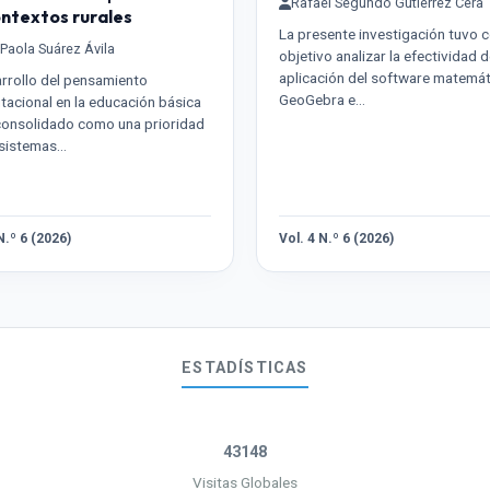
Rafael Segundo Gutíerrez Cera
ontextos rurales
La presente investigación tuvo
 Paola Suárez Ávila
objetivo analizar la efectividad d
aplicación del software matemá
arrollo del pensamiento
GeoGebra e…
acional en la educación básica
consolidado como una prioridad
 sistemas…
N.º 6 (2026)
Vol. 4 N.º 6 (2026)
ESTADÍSTICAS
43148
Visitas Globales