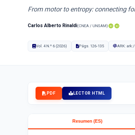
From motor to entropy: connecting fo
Carlos Alberto Rinaldi
CNEA / UNSAM
Vol. 4 N.º 6 (2026)
Págs. 126-135
ARK: ark:
PDF
LECTOR HTML
Resumen (ES)