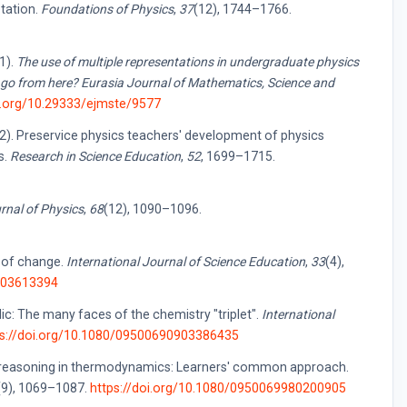
etation.
Foundations of Physics
,
37
(12), 1744–1766.
1).
The use of multiple representations in undergraduate physics
go from here? Eurasia Journal of Mathematics, Science and
oi.org/10.29333/ejmste/9577
22). Preservice physics teachers' development of physics
s.
Research in Science Education
,
52
, 1699–1715.
rnal of Physics
,
68
(12), 1090–1096.
r of change.
International Journal of Science Education
,
33
(4),
1003613394
ic: The many faces of the chemistry "triplet".
International
ps://doi.org/10.1080/09500690903386435
of reasoning in thermodynamics: Learners' common approach.
(9), 1069–1087.
https://doi.org/10.1080/0950069980200905