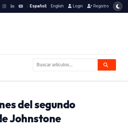
|
Español
|
English
Login
Registro
Buscar artículos...
ones del segundo
 de Johnstone