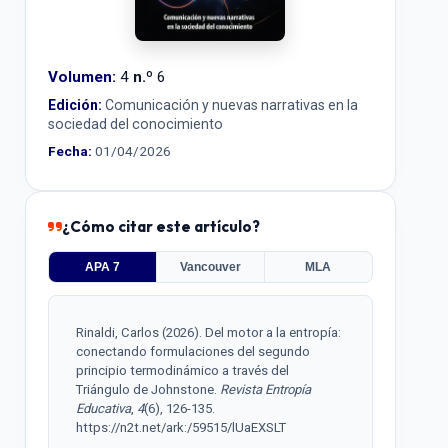
Volumen:
4
n.º
6
Edición:
Comunicación y nuevas narrativas en la
sociedad del conocimiento
Fecha:
01/04/2026
¿Cómo citar este artículo?
APA 7
Vancouver
MLA
Rinaldi, Carlos (2026). Del motor a la entropía:
conectando formulaciones del segundo
principio termodinámico a través del
Triángulo de Johnstone.
Revista Entropía
Educativa
,
4
(6), 126-135.
https://n2t.net/ark:/59515/lUaEXSLT