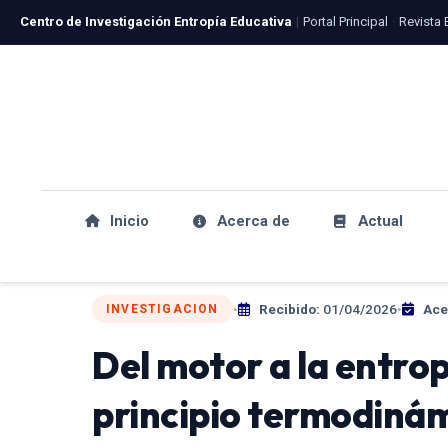
Centro de Investigación Entropía Educativa
|
Portal Principal
·
Revista 
Inicio
Acerca de
Actual
•
Recibido:
01/04/2026
•
Ace
INVESTIGACION
Del motor a la entro
principio termodinám