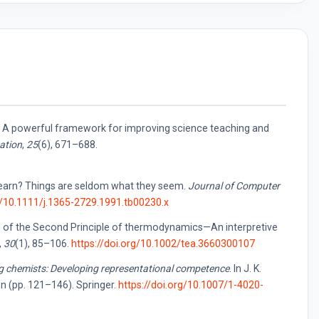
nge: A powerful framework for improving science teaching and
ation
,
25
(6), 671–688.
o learn? Things are seldom what they seem.
Journal of Computer
g/10.1111/j.1365-2729.1991.tb00230.x
ons of the Second Principle of thermodynamics—An interpretive
,
30
(1), 85–106.
https://doi.org/10.1002/tea.3660300107
 chemists: Developing representational competence
. In J. K.
on (pp. 121–146). Springer.
https://doi.org/10.1007/1-4020-