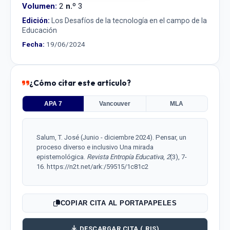
Volumen:
2
n.º
3
Edición:
Los Desafíos de la tecnología en el campo de la
Educación
Fecha:
19/06/2024
¿Cómo citar este artículo?
APA 7
Vancouver
MLA
Salum, T. José (Junio - diciembre 2024). Pensar, un
proceso diverso e inclusivo Una mirada
epistemológica.
Revista Entropía Educativa
,
2
(3), 7-
16. https://n2t.net/ark:/59515/1c81c2
COPIAR CITA AL PORTAPAPELES
DESCARGAR CITA (.RIS)