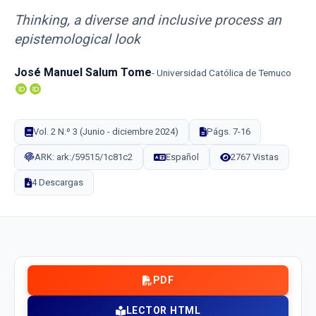
Thinking, a diverse and inclusive process an
epistemological look
José Manuel Salum Tome
Universidad Católica de Temuco
Vol. 2 N.º 3 (Junio - diciembre 2024)
Págs. 7-16
ARK: ark:/59515/1c81c2
Español
2767 Vistas
4 Descargas
PDF
LECTOR HTML