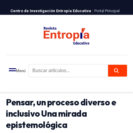
Centro de Investigación Entropía Educativa
|
Portal Principal
·
Revista Entropía
ISSN 2981-4723
|
Español
|
English
Login
Registro
INVESTIGACIÓN
Menú
Buscar artículos...
Recibido:
19/06/2024
Aceptado:
09/07/2024
Publicado:
09/07/2024
Pensar, un proceso diverso e
inclusivo Una mirada
epistemológica